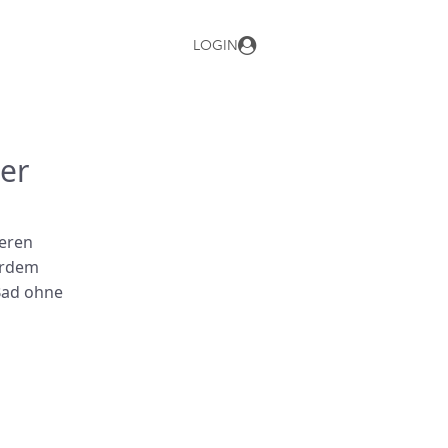
LOGIN
er
teren
erdem
 Bad ohne